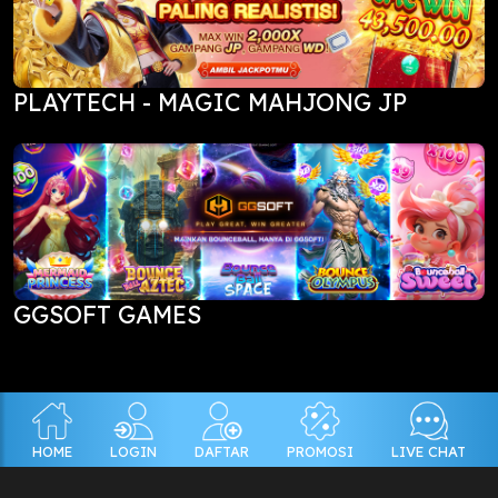
PLAYTECH - MAGIC MAHJONG JP
GGSOFT GAMES
HOME
LOGIN
DAFTAR
PROMOSI
LIVE CHAT