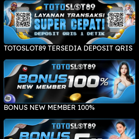
❅
TOTOSLOT89 TERSEDIA DEPOSIT QRIS
BONUS NEW MEMBER 100%