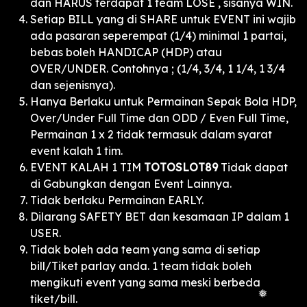
dan HARUS terdapat 1 team LOSE , sisanya WIN.
Setiap BILL yang di SHARE untuk EVENT ini wajib
ada pasaran seperempat (1/4) minimal 1 partai,
bebas boleh HANDICAP (HDP) atau
OVER/UNDER. Contohnya ; (1/4, 3/4, 1 1/4, 1 3/4
dan sejenisnya).
Hanya Berlaku untuk Permainan Sepak Bola HDP,
Over/Under Full Time dan ODD / Even Full Time,
Permainan 1 x 2 tidak termasuk dalam syarat
❅
event kalah 1 tim.
EVENT KALAH 1 TIM
TOTOSLOT89
Tidak dapat
di Gabungkan dengan Event Lainnya.
Tidak berlaku Permainan EARLY.
Dilarang SAFETY BET dan kesamaan IP dalam 1
USER.
Tidak boleh ada team yang sama di setiap
bill/Tiket parlay anda. 1 team tidak boleh
mengikuti event yang sama meski berbeda
tiket/bill.