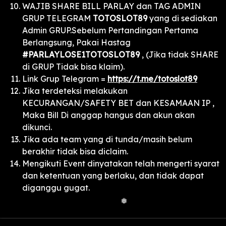
WAJIB SHARE BILL PARLAY dan TAG ADMIN
GRUP TELEGRAM
TOTOSLOT89
yang di sediakan
Admin GRUP.Sebelum Pertandingan Pertama
Berlangsung, Pakai Hastag
#PARLAYLOSE1TOTOSLOT89
, (Jika tidak SHARE
di GRUP Tidak bisa klaim).
Link Grup Telegram =
https://t.me/totoslot89
Jika terdeteksi melakukan
KECURANGAN/SAFETY BET dan KESAMAAN IP ,
Maka Bill Di anggap hangus dan akun akan
dikunci.
Jika ada team yang di tunda/masih belum
berakhir tidak bisa diclaim.
Mengikuti Event dinyatakan telah mengerti syarat
dan ketentuan yang berlaku, dan tidak dapat
diganggu gugat.