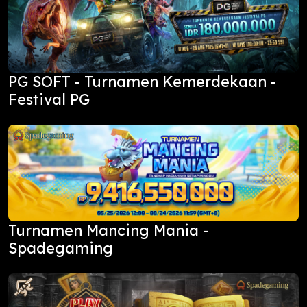
PG SOFT - Turnamen Kemerdekaan -
Festival PG
Turnamen Mancing Mania -
Spadegaming