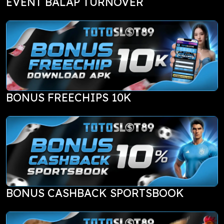
EVENT BALAP TURNOVER
❅
BONUS FREECHIPS 10K
BONUS CASHBACK SPORTSBOOK