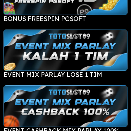
BONUS FREESPIN PGSOFT
EVENT MIX PARLAY LOSE 1 TIM
EVENT CASHBACK MIX PARLAY 100%