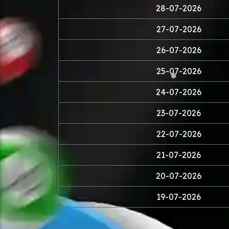
28-07-2026
27-07-2026
26-07-2026
25-07-2026
24-07-2026
23-07-2026
❅
22-07-2026
21-07-2026
20-07-2026
19-07-2026