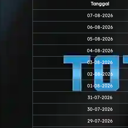
Tanggal
❅
07-08-2026
06-08-2026
05-08-2026
04-08-2026
03-08-2026
02-08-2026
01-08-2026
31-07-2026
30-07-2026
29-07-2026