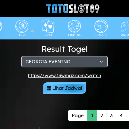
T
TOGEL
TABLE
FISHING
COCK F.
ARC
Result Togel
❅
https://www.13wmaz.com/watch
Lihat Jadwal
Page
1
2
3
4