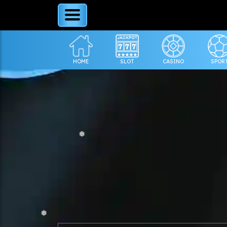
HOME
SLOT
CASINO
SPOR
❅