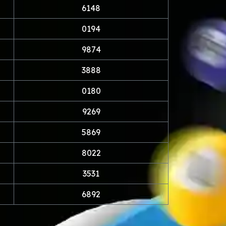
6148
0194
9874
3888
0180
9269
5869
8022
3531
6892