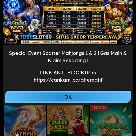
SLOT FAVORIT
Lihat lebih
TOTOSLOT89
Special Event Scatter Mahjongs 1 & 2 ! Gas Main &
banyak
Klaim Sekarang !
LINK ANTI BLOCKIR >>
https://carikami.cc/alternatif
OK
❅