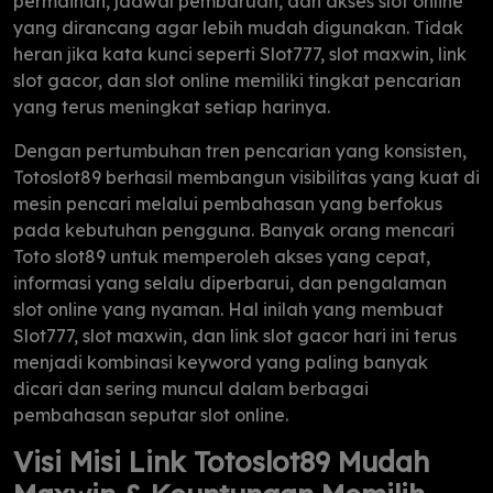
permainan, jadwal pembaruan, dan akses slot online
yang dirancang agar lebih mudah digunakan. Tidak
heran jika kata kunci seperti Slot777, slot maxwin, link
slot gacor, dan slot online memiliki tingkat pencarian
yang terus meningkat setiap harinya.
Dengan pertumbuhan tren pencarian yang konsisten,
Totoslot89 berhasil membangun visibilitas yang kuat di
mesin pencari melalui pembahasan yang berfokus
pada kebutuhan pengguna. Banyak orang mencari
Toto slot89 untuk memperoleh akses yang cepat,
informasi yang selalu diperbarui, dan pengalaman
slot online yang nyaman. Hal inilah yang membuat
Slot777, slot maxwin, dan link slot gacor hari ini terus
menjadi kombinasi keyword yang paling banyak
dicari dan sering muncul dalam berbagai
pembahasan seputar slot online.
Visi Misi Link Totoslot89 Mudah