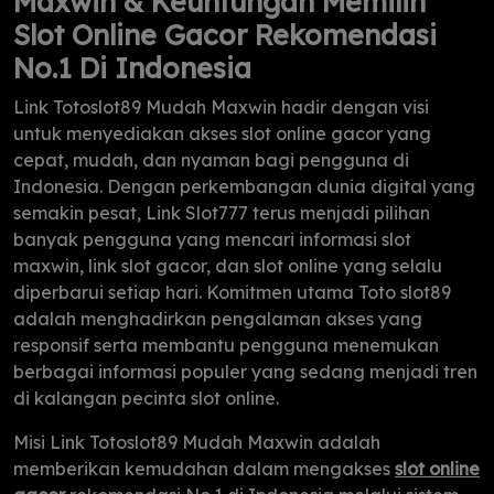
Maxwin & Keuntungan Memilih
Slot Online Gacor Rekomendasi
No.1 Di Indonesia
Link Totoslot89 Mudah Maxwin hadir dengan visi
untuk menyediakan akses slot online gacor yang
cepat, mudah, dan nyaman bagi pengguna di
Indonesia. Dengan perkembangan dunia digital yang
semakin pesat, Link Slot777 terus menjadi pilihan
banyak pengguna yang mencari informasi slot
maxwin, link slot gacor, dan slot online yang selalu
diperbarui setiap hari. Komitmen utama Toto slot89
adalah menghadirkan pengalaman akses yang
responsif serta membantu pengguna menemukan
berbagai informasi populer yang sedang menjadi tren
di kalangan pecinta slot online.
Misi Link Totoslot89 Mudah Maxwin adalah
memberikan kemudahan dalam mengakses
slot online