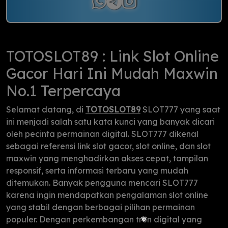
TOTOSLOT89 : Link Slot Online
Gacor Hari Ini Mudah Maxwin
No.1 Terpercaya
Selamat datang, di
TOTOSLOT89
SLOT777 yang saat
ini menjadi salah satu kata kunci yang banyak dicari
oleh pecinta permainan digital. SLOT777 dikenal
sebagai referensi link slot gacor, slot online, dan slot
maxwin yang menghadirkan akses cepat, tampilan
responsif, serta informasi terbaru yang mudah
❅
ditemukan. Banyak pengguna mencari SLOT777
karena ingin mendapatkan pengalaman slot online
yang stabil dengan berbagai pilihan permainan
populer. Dengan perkembangan tren digital yang