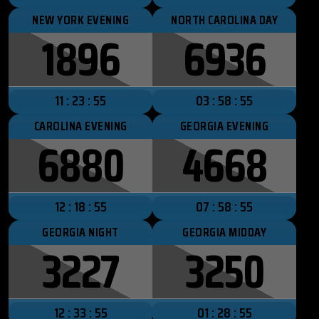
NEW YORK EVENING
NORTH CAROLINA DAY
1896
6936
11 : 23 : 53
03 : 58 : 53
CAROLINA EVENING
GEORGIA EVENING
6880
4668
12 : 18 : 53
07 : 58 : 53
GEORGIA NIGHT
GEORGIA MIDDAY
3227
3250
❅
12 : 33 : 53
01 : 28 : 53