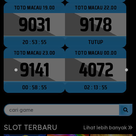
TOTO MACAU 19.00
TOTO MACAU 22.00
9031
9178
20 : 53 : 53
TUTUP
TOTO MACAU 23.00
TOTO MACAU 00.00
9141
4072
00 : 58 : 53
02 : 13 : 53
SLOT TERBARU
Lihat lebih banyak