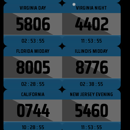
VIRGINIA DAY
VIRGINIA NIGHT
5806
4402
02 : 53 : 53
11 : 53 : 53
FLORIDA MIDDAY
ILLINOIS MIDDAY
8005
8776
02 : 28 : 53
02 : 38 : 53
CALIFORNIA
NEW JERSEY EVENING
0744
5460
10 : 28 : 53
11 : 53 : 53