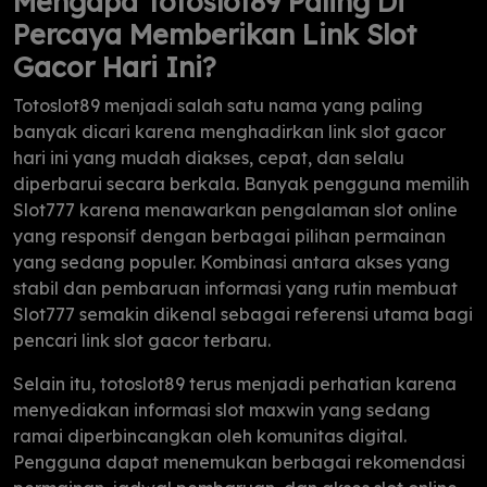
Mengapa Totoslot89 Paling Di
Percaya Memberikan Link Slot
Gacor Hari Ini?
Totoslot89 menjadi salah satu nama yang paling
banyak dicari karena menghadirkan link slot gacor
hari ini yang mudah diakses, cepat, dan selalu
diperbarui secara berkala. Banyak pengguna memilih
Slot777 karena menawarkan pengalaman slot online
yang responsif dengan berbagai pilihan permainan
yang sedang populer. Kombinasi antara akses yang
stabil dan pembaruan informasi yang rutin membuat
Slot777 semakin dikenal sebagai referensi utama bagi
pencari link slot gacor terbaru.
Selain itu, totoslot89 terus menjadi perhatian karena
menyediakan informasi slot maxwin yang sedang
ramai diperbincangkan oleh komunitas digital.
Pengguna dapat menemukan berbagai rekomendasi