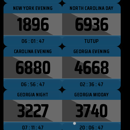
NEW YORK EVENING
NORTH CAROLINA DAY
1896
6936
❅
06 : 01 : 45
TUTUP
CAROLINA EVENING
GEORGIA EVENING
6880
4668
06 : 56 : 45
02 : 36 : 45
GEORGIA NIGHT
GEORGIA MIDDAY
3227
3740
07 : 11 : 45
20 : 06 : 45