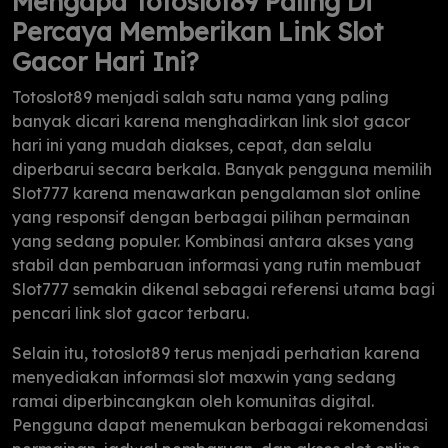
Mengapa Totoslot89 Paling Di
Percaya Memberikan Link Slot
Gacor Hari Ini?
Totoslot89 menjadi salah satu nama yang paling
banyak dicari karena menghadirkan link slot gacor
hari ini yang mudah diakses, cepat, dan selalu
diperbarui secara berkala. Banyak pengguna memilih
Slot777 karena menawarkan pengalaman slot online
yang responsif dengan berbagai pilihan permainan
yang sedang populer. Kombinasi antara akses yang
stabil dan pembaruan informasi yang rutin membuat
Slot777 semakin dikenal sebagai referensi utama bagi
pencari link slot gacor terbaru.
Selain itu, totoslot89 terus menjadi perhatian karena
menyediakan informasi slot maxwin yang sedang
ramai diperbincangkan oleh komunitas digital.
Pengguna dapat menemukan berbagai rekomendasi