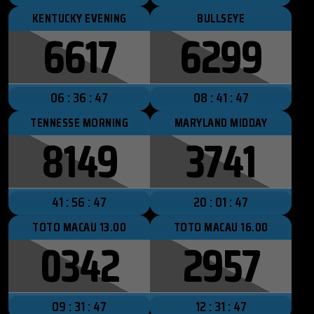
KENTUCKY EVENING
BULLSEYE
6617
6299
06 : 36 : 45
08 : 41 : 45
TENNESSE MORNING
MARYLAND MIDDAY
8149
3741
41 : 56 : 45
20 : 01 : 45
TOTO MACAU 13.00
TOTO MACAU 16.00
0342
2957
09 : 31 : 45
12 : 31 : 45