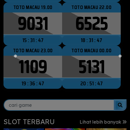
TOTO MACAU 19.00
TOTO MACAU 22.00
9031
6525
15 : 31 : 45
18 : 31 : 45
TOTO MACAU 23.00
TOTO MACAU 00.00
1109
5131
19 : 36 : 45
20 : 51 : 45
SLOT TERBARU
❅
Lihat lebih banyak