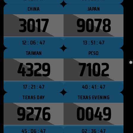
CHINA
JAPAN
3017
9078
12 : 06 : 45
13 : 51 : 45
TAIWAN
PCSO
4329
7102
17 : 21 : 45
40 : 41 : 45
TEXAS DAY
TEXAS EVENING
9276
0049
45 : 06 : 45
02 : 36 : 45