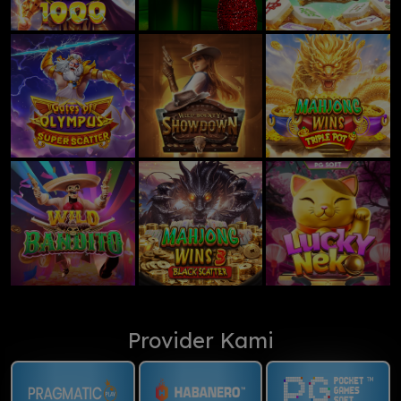
Provider Kami