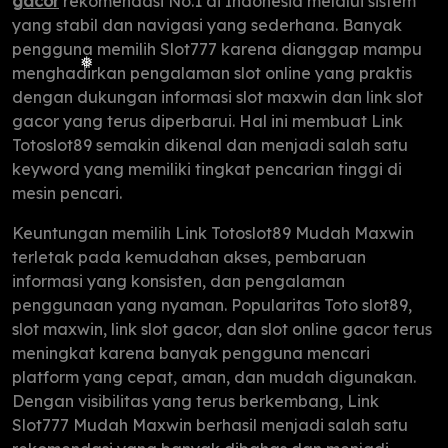
gacor
rekomendasi No.1 di Indonesia melalui sistem
yang stabil dan navigasi yang sederhana. Banyak
pengguna memilih Slot777 karena dianggap mampu
menghadirkan pengalaman slot online yang praktis
dengan dukungan informasi slot maxwin dan link slot
gacor yang terus diperbarui. Hal ini membuat Link
Totoslot89 semakin dikenal dan menjadi salah satu
keyword yang memiliki tingkat pencarian tinggi di
mesin pencari.
Keuntungan memilih Link Totoslot89 Mudah Maxwin
terletak pada kemudahan akses, pembaruan
informasi yang konsisten, dan pengalaman
penggunaan yang nyaman. Popularitas Toto slot89,
slot maxwin, link slot gacor, dan slot online gacor terus
meningkat karena banyak pengguna mencari
platform yang cepat, aman, dan mudah digunakan.
Dengan visibilitas yang terus berkembang, Link
Slot777 Mudah Maxwin berhasil menjadi salah satu