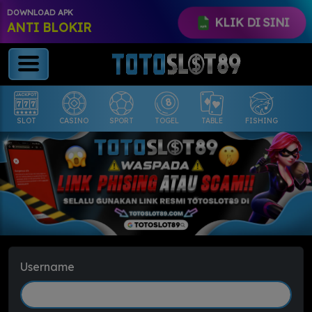
DOWNLOAD APK
KLIK DI SINI
ANTI BLOKIR
CASINO
SPORT
TOGEL
TABLE
FISHING
COCK F.
AR
Username
❅