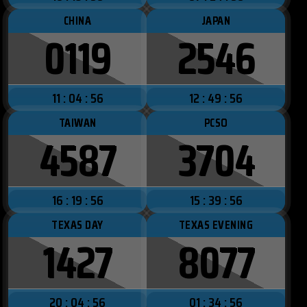
CHINA
JAPAN
0119
2546
11 : 04 : 54
12 : 49 : 54
TAIWAN
PCSO
4587
3704
16 : 19 : 54
15 : 39 : 54
TEXAS DAY
TEXAS EVENING
1427
8077
20 : 04 : 54
01 : 34 : 54