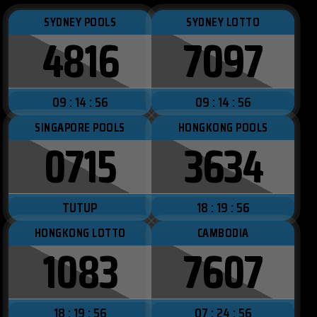
SYDNEY POOLS
SYDNEY LOTTO
4816
7097
09 : 14 : 54
09 : 14 : 54
SINGAPORE POOLS
HONGKONG POOLS
0715
3634
TUTUP
18 : 19 : 54
HONGKONG LOTTO
CAMBODIA
1083
7607
18 : 19 : 54
07 : 24 : 54