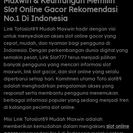
Maxwin & Keuntungan Memilih
Slot Online Gacor Rekomendasi
No.1 Di Indonesia
Link Totoslot89 Mudah Maxwin hadir dengan visi
untuk menyediakan akses slot online gacor yang
cepat, mudah, dan nyaman bagi pengguna di
Indonesia. Dengan perkembangan dunia digital yang
semakin pesat, Link Slot777 terus menjadi pilihan
banyak pengguna yang mencari informasi slot
maxwin, link slot gacor, dan slot online yang selalu
diperbarui setiap hari. Komitmen utama Toto slot89
adalah menghadirkan pengalaman akses yang
responsif serta membantu pengguna menemukan
berbagai informasi populer yang sedang menjadi tren
di kalangan pecinta slot online.
❅
Misi Link Totoslot89 Mudah Maxwin adalah
memberikan kemudahan dalam mengakses
slot online