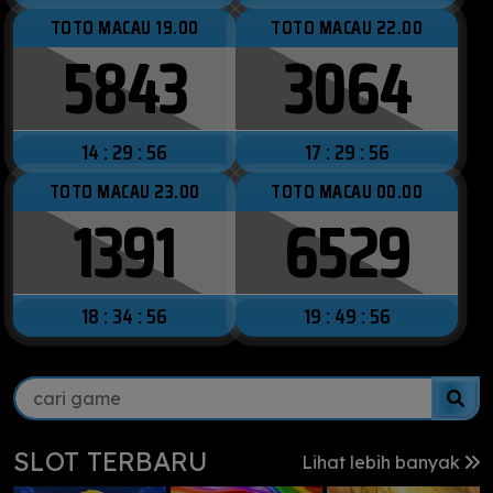
TOTO MACAU 19.00
TOTO MACAU 22.00
5843
3064
14 : 29 : 54
17 : 29 : 54
TOTO MACAU 23.00
TOTO MACAU 00.00
1391
6529
18 : 34 : 54
19 : 49 : 54
SLOT TERBARU
Lihat lebih banyak