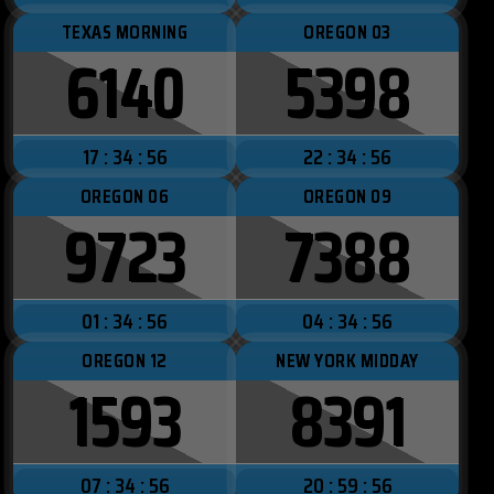
TEXAS MORNING
OREGON 03
6140
5398
17 : 34 : 54
22 : 34 : 54
OREGON 06
OREGON 09
9723
7388
01 : 34 : 54
04 : 34 : 54
OREGON 12
NEW YORK MIDDAY
1593
8391
❅
07 : 34 : 54
20 : 59 : 54